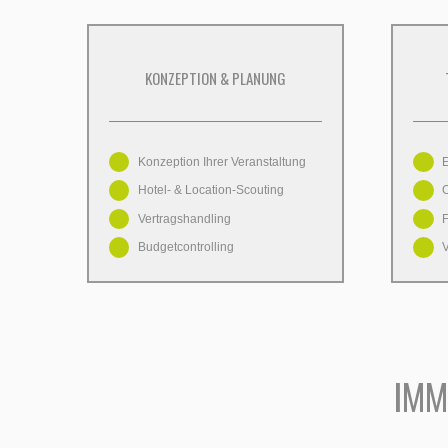
KONZEPTION & PLANUNG
Konzeption Ihrer Veranstaltung
Hotel- & Location-Scouting
O
Vertragshandling
F
Budgetcontrolling
V
IMM