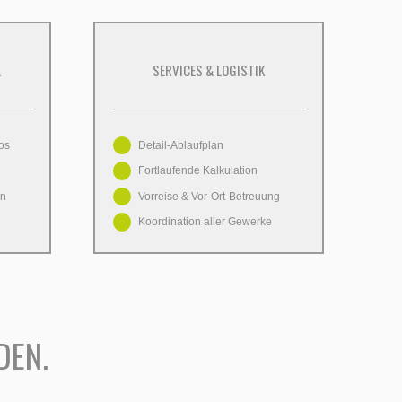
L
SERVICES & LOGISTIK
os
Detail-Ablaufplan
Fortlaufende Kalkulation
en
Vorreise & Vor-Ort-Betreuung
Koordination aller Gewerke
DEN.