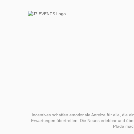
Zum
Inhalt
springen
Incentives schaffen emotionale Anreize für alle, die
Erwartungen übertreffen. Die Neues erlebbar und übe
Pfade mach