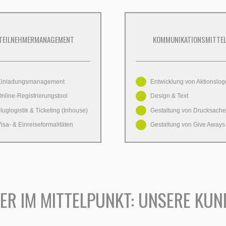
TEILNEHMERMANAGEMENT
KOMMUNIKATIONSMITTE
Einladungsmanagement
Entwicklung von Aktionslog
nline-Registrierungstool
Design & Text
luglogistik & Ticketing (Inhouse)
Gestaltung von Drucksach
isa- & Einreiseformalitäten
Gestaltung von Give Aways
ER IM MITTELPUNKT: UNSERE KUN