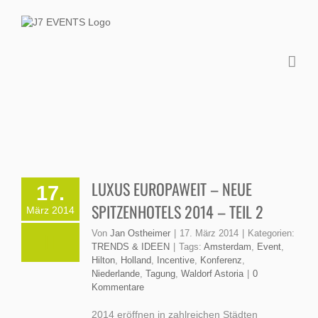
Zum
Inhalt
springen
LUXUS EUROPAWEIT – NEUE
17.
SPITZENHOTELS 2014 – TEIL 2
März 2014
Von
Jan Ostheimer
|
17. März 2014
|
Kategorien:
TRENDS & IDEEN
|
Tags:
Amsterdam
,
Event
,
Hilton
,
Holland
,
Incentive
,
Konferenz
,
Niederlande
,
Tagung
,
Waldorf Astoria
|
0
Kommentare
2014 eröffnen in zahlreichen Städten