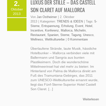
LUXUS DER STILLE – DAS CASTELL
2.
SON CLARET AUF MALLORCA
Oktober
2013
Von
Jan Ostheimer
|
2. Oktober
2013
|
Kategorien:
TRENDS & IDEEN
|
Tags:
5-
Sterne
,
Entspannung
,
Erholung
,
Event
,
Hotel
,
Incentive
,
Konferenz
,
Mallorca
,
Michelin
,
Restaurant
,
Spanien
,
Sterne
,
Tagung
,
Unesco
,
Wellness
,
Weltkulturerbe
|
0 Kommentare
Überlaufene Strände, laute Musik, hässliche
Hotelbunker – Mallorca verbinden viele mit
Ballermann und Sangria aus bunten
Plastikeimern. Doch die wunderschöne
Mittelmeerinsel hat viel mehr zu bieten: Im
Hinterland von Palma de Mallorca direkt am
Fuß des Tramuntana-Gebirges, das 2011
zum UNESCO-Weltkulturerbe ernannt wurde,
liegt das Fünf-Sterne-Superior Hotel Castell
Son Claret. [...]
Weiterlesen