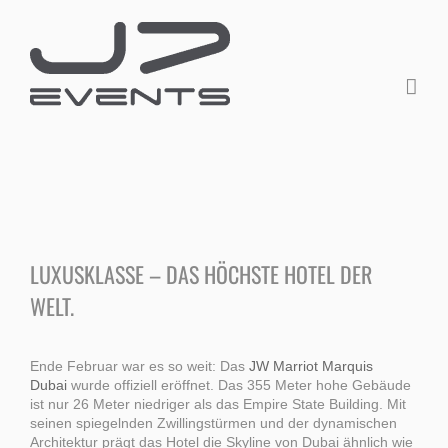
Zum
Inhalt
springen
Zeige
grösseres
LUXUSKLASSE – DAS HÖCHSTE HOTEL DER
Bild
WELT.
Ende Februar war es so weit: Das
JW Marriot Marquis
Dubai
wurde offiziell eröffnet. Das 355 Meter hohe Gebäude
ist nur 26 Meter niedriger als das Empire State Building. Mit
seinen spiegelnden Zwillingstürmen und der dynamischen
Architektur prägt das Hotel die Skyline von Dubai ähnlich wie