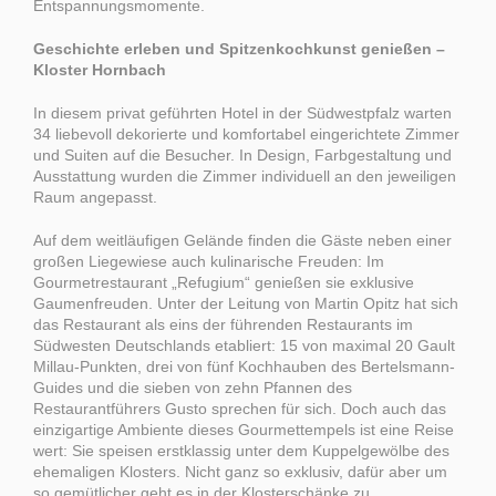
Entspannungsmomente.
Geschichte erleben und Spitzenkochkunst genießen –
Kloster Hornbach
In diesem privat geführten Hotel in der Südwestpfalz warten
34 liebevoll dekorierte und komfortabel eingerichtete Zimmer
und Suiten auf die Besucher. In Design, Farbgestaltung und
Ausstattung wurden die Zimmer individuell an den jeweiligen
Raum angepasst.
Auf dem weitläufigen Gelände finden die Gäste neben einer
großen Liegewiese auch kulinarische Freuden: Im
Gourmetrestaurant „Refugium“ genießen sie exklusive
Gaumenfreuden. Unter der Leitung von Martin Opitz hat sich
das Restaurant als eins der führenden Restaurants im
Südwesten Deutschlands etabliert: 15 von maximal 20 Gault
Millau-Punkten, drei von fünf Kochhauben des Bertelsmann-
Guides und die sieben von zehn Pfannen des
Restaurantführers Gusto sprechen für sich. Doch auch das
einzigartige Ambiente dieses Gourmettempels ist eine Reise
wert: Sie speisen erstklassig unter dem Kuppelgewölbe des
ehemaligen Klosters. Nicht ganz so exklusiv, dafür aber um
so gemütlicher geht es in der Klosterschänke zu.